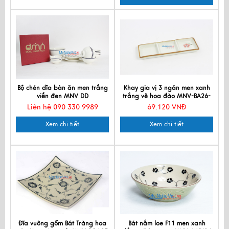
Bộ chén dĩa bàn ăn men trắng
Khay gia vị 3 ngăn men xanh
viền đen MNV DD
trắng vẽ hoa đào MNV-BA26-
7/1
Liên hệ 090 330 9989
69.120 VNĐ
Xem chi tiết
Xem chi tiết
Đĩa vuông gốm Bát Tràng hoa
Bát nắm loe F11 men xanh