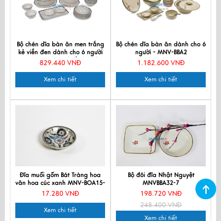
Bộ chén dĩa bàn ăn men trắng
Bộ chén dĩa bàn ăn dành cho 6
kẻ viền đen dành cho 6 người
người - MNV-BBA2
MNV-BBA01-14 (Hết Hàng)
829.440 VNĐ
1.182.600 VNĐ
Xem chi tiết
Xem chi tiết
Đĩa muối gốm Bát Tràng hoa
Bộ đôi đĩa Nhật Nguyệt
văn hoa cúc xanh MNV-BOA15-
MNVBBA32-7
3
17.280 VNĐ
198.720 VNĐ
248.400 VNĐ
Xem chi tiết
Xem chi tiết