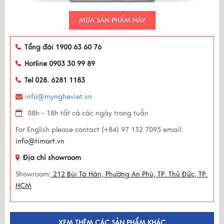
MUA SẢN PHẨM NÀY
Tổng đài 1900 63 60 76
Hotline 0903 30 99 89
Tel 028. 6281 1183
info@myngheviet.vn
08h - 18h tất cả các ngày trong tuần
For English please contact (+84) 97 132 7095 email:
info@timart.vn
Địa chỉ showroom
Showroom:
212 Bùi Tá Hán, Phường An Phú, TP. Thủ Đức, TP.
HCM
XEM THÊM CÁC SẢN PHẨM KHÁC