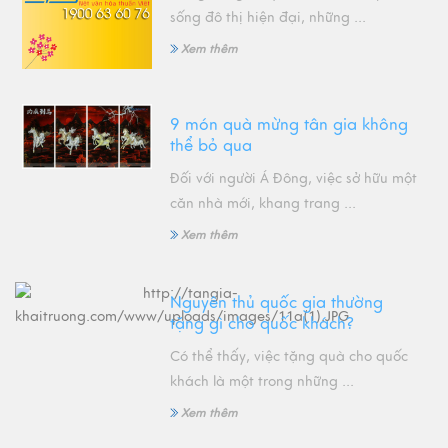
sống đô thị hiện đại, những ...
Xem thêm
9 món quà mừng tân gia không
thể bỏ qua
Đối với người Á Đông, việc sở hữu một
căn nhà mới, khang trang ...
Xem thêm
Nguyên thủ quốc gia thường
tặng gì cho quốc khách?
Có thể thấy, việc tặng quà cho quốc
khách là một trong những ...
Xem thêm