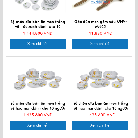
Bộ chén dĩa bàn ăn men trắng
Gác đũa men gốm nâu MNV-
vẽ trúc xanh dành cho 10
MN05
người MNV-BBA02-8
1.144.800 VNĐ
11.880 VNĐ
Xem chi tiết
Xem chi tiết
Bộ chén dĩa bàn ăn men trắng
Bộ chén dĩa bàn ăn men trắng
vẽ hoa mai dành cho 10 người
vẽ hoa mai dành cho 10 người
MNV-BBA02-16
MNV-BBA02-16
1.425.600 VNĐ
1.425.600 VNĐ
Xem chi tiết
Xem chi tiết