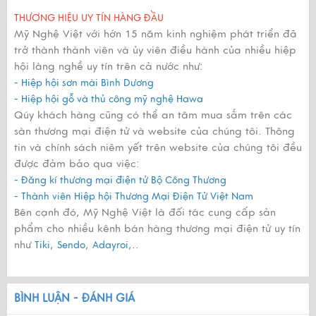
THƯƠNG HIỆU UY TÍN HÀNG ĐẦU
Mỹ Nghệ Việt với hớn 15 năm kinh nghiệm phát triển đã
trở thành thành viên và ủy viên điều hành của nhiều hiệp
hội làng nghề uy tín trên cả nước như:
- Hiệp hội sơn mài Bình Dương
- Hiệp hội gỗ và thủ công mỹ nghệ Hawa
Qúy khách hàng cũng có thể an tâm mua sắm trên các
sàn thương mại điện tử và website của chúng tôi. Thông
tin và chính sách niêm yết trên website của chúng tôi đều
được đảm bảo qua việc:
- Đăng kí thương mại điện tử Bộ Công Thương
- Thành viên Hiệp hội Thương Mại Điện Tử Việt Nam
Bên cạnh đó, Mỹ Nghệ Việt là đối tác cung cấp sản
phẩm cho nhiều kênh bán hàng thương mại điện tử uy tín
như
,
,
,..
Tiki
Sendo
Adayroi
BÌNH LUẬN - ĐÁNH GIÁ