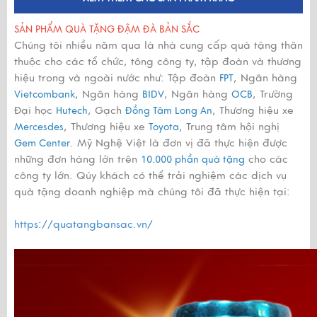
SẢN PHẨM QUÀ TẶNG ĐẬM ĐÀ BẢN SẮC
Chúng tôi nhiều năm qua là nhà cung cấp quà tặng thân
thuộc cho các tổ chức, tông công ty, tập đoàn và thương
hiệu trong và ngoài nước như: Tập đoàn
, Ngân hàng
FPT
, Ngân hàng
, Ngân hàng
, Trường
Vietcombank
BIDV
OCB
Đại học
, Gạch
, Thương hiệu xe
Hutech
Đồng Tâm Long An
, Thương hiệu xe
, Trung tâm hội nghị
Mercesdes
Toyota
. Mỹ Nghệ Việt là đơn vị đã thực hiện được
Gem Center
những đơn hàng lớn trên
cho các
10.000 phần quà tặng
công ty lớn. Qúy khách có thể trải nghiệm các dịch vụ
quà tặng doanh nghiệp mà chúng tôi đã thực hiện tại:
https://quatangbansac.vn/