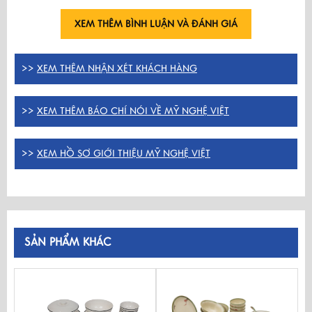
XEM THÊM BÌNH LUẬN VÀ ĐÁNH GIÁ
>>
XEM THÊM NHẬN XÉT KHÁCH HÀNG
>>
XEM THÊM BÁO CHÍ NÓI VỀ MỸ NGHỆ VIỆT
>>
XEM HỒ SƠ GIỚI THIỆU MỸ NGHỆ VIỆT
SẢN PHẨM KHÁC