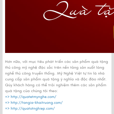
Hơn nữa, với mục tiêu phát triển các sản phẩm quà tặng
thủ công mỹ nghệ đặc sắc trên nền tảng sản xuất làng
nghề thủ công truyền thống. Mỹ Nghệ Việt tự tin là nhà
cung cấp sản phẩm quà tặng ý nghĩa và độc đáo nhất.
Qúy khách hàng có thể trải nghiệm thêm các sản phẩm
quà tặng của chúng tôi theo:
=>
http://quatetmynghe.com/
=>
http://tangia-khaitruong.com/
=>
http://quatotnghiep.com/