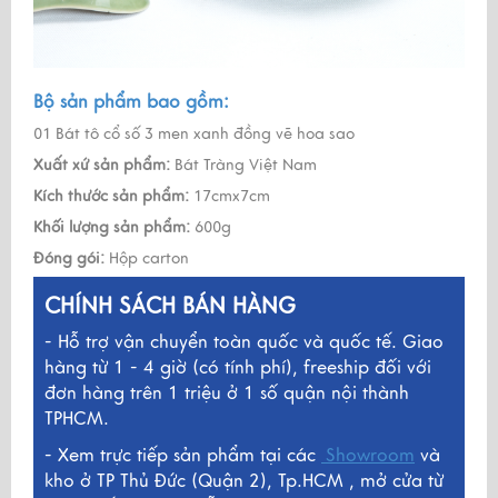
Bộ sản phẩm bao gồm:
01 Bát tô cổ số 3 men xanh đồng vẽ hoa sao
Xuất xứ sản phẩm:
Bát Tràng Việt Nam
Kích thước sản phẩm:
17cmx7cm
Khối lượng sản phẩm:
600g
Đóng gói:
Hộp carton
CHÍNH SÁCH BÁN HÀNG
- Hỗ trợ vận chuyển toàn quốc và quốc tế. Giao
hàng từ 1 - 4 giờ (có tính phí), freeship đối với
đơn hàng trên 1 triệu ở 1 số quận nội thành
TPHCM.
- Xem trực tiếp sản phẩm tại các
Showroom
và
kho ở TP Thủ Đức (Quận 2), Tp.HCM , mở cửa từ