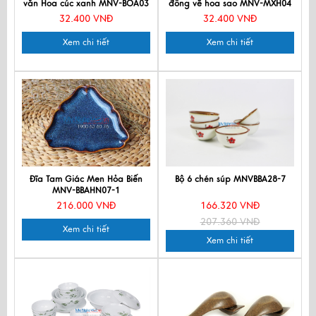
văn Hoa cúc xanh MNV-BOA03
đồng vẽ hoa sao MNV-MXH04
32.400 VNĐ
32.400 VNĐ
Xem chi tiết
Xem chi tiết
Đĩa Tam Giác Men Hỏa Biến
Bộ 6 chén súp MNVBBA28-7
MNV-BBAHN07-1
216.000 VNĐ
166.320 VNĐ
207.360 VNĐ
Xem chi tiết
Xem chi tiết