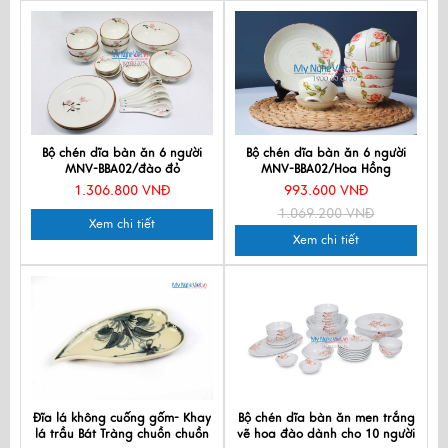
Bộ chén dĩa bàn ăn 6 người
Bộ chén dĩa bàn ăn 6 người
MNV-BBA02/đào đỏ
MNV-BBA02/Hoa Hồng
1.306.800 VNĐ
993.600 VNĐ
1.069.200 VNĐ
Xem chi tiết
Xem chi tiết
Đĩa lá không cuống gốm- Khay
Bộ chén dĩa bàn ăn men trắng
lá trầu Bát Tràng chuồn chuồn
vẽ hoa đào dành cho 10 người