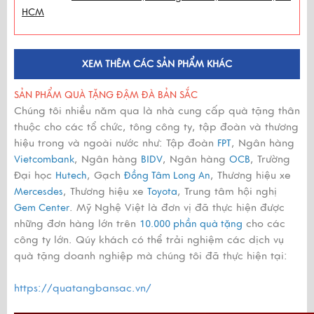
HCM
XEM THÊM CÁC SẢN PHẨM KHÁC
SẢN PHẨM QUÀ TẶNG ĐẬM ĐÀ BẢN SẮC
Chúng tôi nhiều năm qua là nhà cung cấp quà tặng thân
thuộc cho các tổ chức, tông công ty, tập đoàn và thương
hiệu trong và ngoài nước như: Tập đoàn
, Ngân hàng
FPT
, Ngân hàng
, Ngân hàng
, Trường
Vietcombank
BIDV
OCB
Đại học
, Gạch
, Thương hiệu xe
Hutech
Đồng Tâm Long An
, Thương hiệu xe
, Trung tâm hội nghị
Mercesdes
Toyota
. Mỹ Nghệ Việt là đơn vị đã thực hiện được
Gem Center
những đơn hàng lớn trên
cho các
10.000 phần quà tặng
công ty lớn. Qúy khách có thể trải nghiệm các dịch vụ
quà tặng doanh nghiệp mà chúng tôi đã thực hiện tại:
https://quatangbansac.vn/