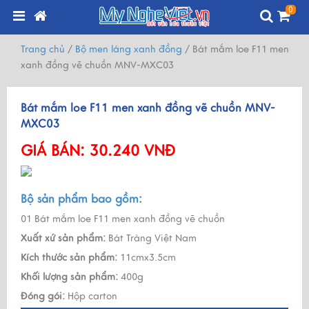
0
Trang chủ
/
Bộ men láng xanh đồng
/
Bát mắm loe F11 men
xanh đồng vẽ chuồn MNV-MXC03
Bát mắm loe F11 men xanh đồng vẽ chuồn MNV-
MXC03
GIÁ BÁN:
30.240 VNĐ
Bộ sản phẩm bao gồm:
01 Bát mắm loe F11 men xanh đồng vẽ chuồn
Xuất xứ sản phẩm:
Bát Tràng Việt Nam
Kích thước sản phẩm:
11cmx3.5cm
Khối lượng sản phẩm:
400g
Đóng gói:
Hộp carton