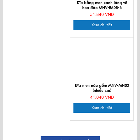
Đĩa bằng men xanh láng vẽ
hoa đào MNV-BA08-6
51.840 VNĐ
Xem chi tiết
Đĩa men nâu gốm MNV-MN02
(nhiều sze)
41.040 VNĐ
Xem chi tiết