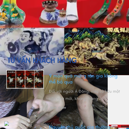
TƯ VẤN KHÁCH HÀNG
9 món quà mừng tân gia không
thể bỏ qua
Đối với người Á Đông, việc sở hữu một
căn nhà mới, khang trang ...
Xem thêm
Nguyên thủ quốc gia thường