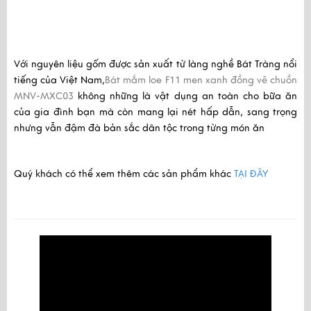
Với nguyên liệu gốm được sản xuất từ làng nghề Bát Tràng nổi
tiếng của Việt Nam,
Bát mắm loe F11 men xanh đồng vẽ chuồn
MNV-MXC03
không những là vật dụng an toàn cho bữa ăn
của gia đình bạn mà còn mang lại nét hấp dẫn, sang trọng
nhưng vẫn đậm đà bản sắc dân tộc trong từng món ăn
Quý khách có thể xem thêm các sản phẩm khác
TẠI ĐÂY