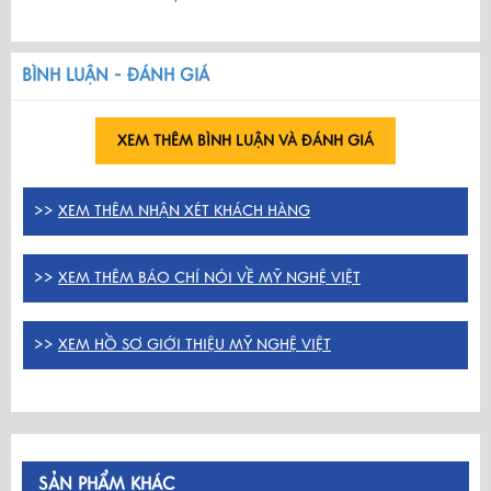
BÌNH LUẬN - ĐÁNH GIÁ
XEM THÊM BÌNH LUẬN VÀ ĐÁNH GIÁ
>>
XEM THÊM NHẬN XÉT KHÁCH HÀNG
>>
XEM THÊM BÁO CHÍ NÓI VỀ MỸ NGHỆ VIỆT
>>
XEM HỒ SƠ GIỚI THIỆU MỸ NGHỆ VIỆT
SẢN PHẨM KHÁC