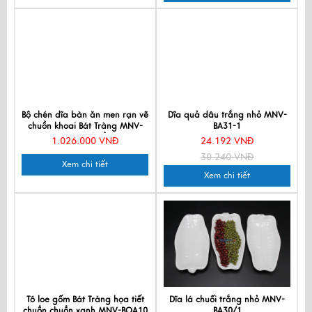
Bộ chén dĩa bàn ăn men rạn vẽ
Dĩa quả dâu trắng nhỏ MNV-
chuồn khoai Bát Tràng MNV-
BA31-1
BBA02 Chuồn
1.026.000 VNĐ
24.192 VNĐ
30.240 VNĐ
Xem chi tiết
Xem chi tiết
Tô loe gốm Bát Tràng họa tiết
Dĩa lá chuối trắng nhỏ MNV-
chuồn chuồn xanh MNV-BOA10
BA30/1