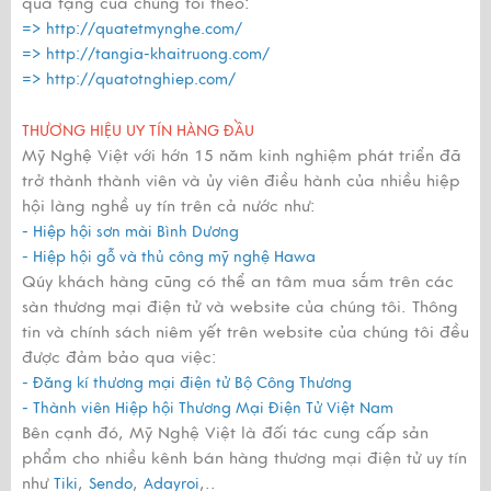
quà tặng của chúng tôi theo:
=>
http://quatetmynghe.com/
=>
http://tangia-khaitruong.com/
=>
http://quatotnghiep.com/
THƯƠNG HIỆU UY TÍN HÀNG ĐẦU
Mỹ Nghệ Việt với hớn 15 năm kinh nghiệm phát triển đã
trở thành thành viên và ủy viên điều hành của nhiều hiệp
hội làng nghề uy tín trên cả nước như:
- Hiệp hội sơn mài Bình Dương
- Hiệp hội gỗ và thủ công mỹ nghệ Hawa
Qúy khách hàng cũng có thể an tâm mua sắm trên các
sàn thương mại điện tử và website của chúng tôi. Thông
tin và chính sách niêm yết trên website của chúng tôi đều
được đảm bảo qua việc:
- Đăng kí thương mại điện tử Bộ Công Thương
- Thành viên Hiệp hội Thương Mại Điện Tử Việt Nam
Bên cạnh đó, Mỹ Nghệ Việt là đối tác cung cấp sản
phẩm cho nhiều kênh bán hàng thương mại điện tử uy tín
như
,
,
,..
Tiki
Sendo
Adayroi