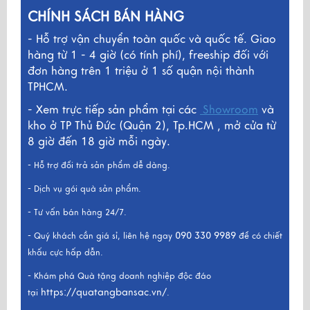
CHÍNH SÁCH BÁN HÀNG
- Hỗ trợ vận chuyển toàn quốc và quốc tế. Giao
hàng từ 1 - 4 giờ (có tính phí), freeship đối với
đơn hàng trên 1 triệu ở 1 số quận nội thành
TPHCM.
- Xem trực tiếp sản phẩm tại các
Showroom
và
kho ở TP Thủ Đức (Quận 2), Tp.HCM , mở cửa từ
8 giờ đến 18 giờ mỗi ngày.
- Hỗ trợ đổi trả sản phẩm dễ dàng.
- Dịch vụ gói quà sản phẩm.
- Tư vấn bán hàng 24/7.
090 330 9989
- Quý khách cần giá sỉ, liên hệ ngay
để có chiết
khấu cực hấp dẫn.
- Khám phá Quà tặng doanh nghiệp độc đáo
https://quatangbansac.vn/
tại
.