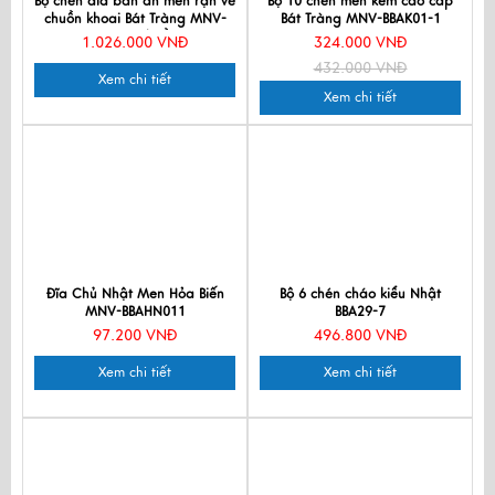
Bộ chén dĩa bàn ăn men rạn vẽ
Bộ 10 chén men kem cao cấp
chuồn khoai Bát Tràng MNV-
Bát Tràng MNV-BBAK01-1
BBA02 Chuồn
1.026.000 VNĐ
324.000 VNĐ
432.000 VNĐ
Xem chi tiết
Xem chi tiết
Đĩa Chủ Nhật Men Hỏa Biến
Bộ 6 chén cháo kiểu Nhật
MNV-BBAHN011
BBA29-7
97.200 VNĐ
496.800 VNĐ
Xem chi tiết
Xem chi tiết