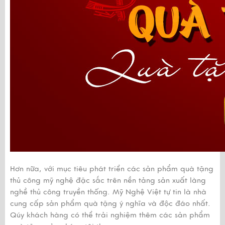
Hơn nữa, với mục tiêu phát triển các sản phẩm quà tặng
thủ công mỹ nghệ đặc sắc trên nền tảng sản xuất làng
nghề thủ công truyền thống. Mỹ Nghệ Việt tự tin là nhà
cung cấp sản phẩm quà tặng ý nghĩa và độc đáo nhất.
Qúy khách hàng có thể trải nghiệm thêm các sản phẩm