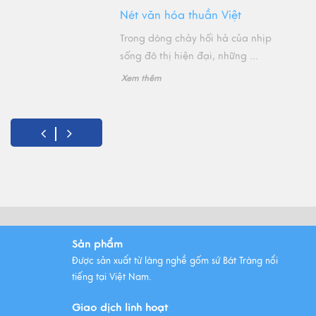
Nét văn hóa thuần Việt
Trong dòng chảy hối hả của nhịp
sống đô thị hiện đại, những ...
Xem thêm
Sản phẩm
Được sản xuất từ làng nghề gốm sứ Bát Tràng nổi
tiếng tại Việt Nam.
Giao dịch linh hoạt