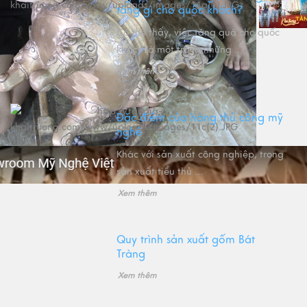
tặng gì cho quốc khách?
Có thể thấy, việc tặng quà cho quốc
khách là một trong những ...
Xem thêm
Đặc điểm của hàng thủ công mỹ
nghệ
Khác với sản xuất công nghiệp, trong
sản xuất tiểu thủ ...
Xem thêm
Quy trình sản xuất gốm Bát
Tràng
Xem thêm