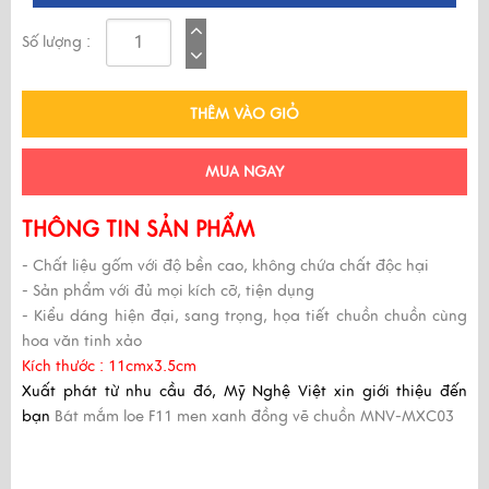
Số lượng :
THÊM VÀO GIỎ
MUA NGAY
THÔNG TIN SẢN PHẨM
- Chất liệu gốm với độ bền cao, không chứa chất độc hại
- Sản phẩm với đủ mọi kích cỡ, tiện dụng
- Kiểu dáng hiện đại, sang trọng, họa tiết chuồn chuồn cùng
hoa văn tinh xảo
Kích thước : 11cmx3.5cm
Xuất phát từ nhu cầu đó,
Mỹ Nghệ Việt
xin giới thiệu đến
bạn
Bát mắm loe F11 men xanh đồng vẽ chuồn MNV-MXC03