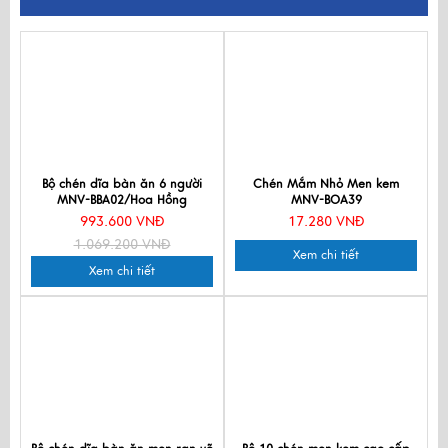
Bộ chén dĩa bàn ăn 6 người
Chén Mắm Nhỏ Men kem
MNV-BBA02/Hoa Hồng
MNV-BOA39
993.600 VNĐ
17.280 VNĐ
1.069.200 VNĐ
Xem chi tiết
Xem chi tiết