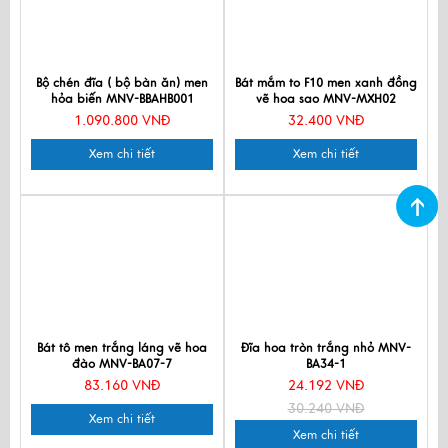
Bộ chén đĩa ( bộ bàn ăn) men
Bát mắm to F10 men xanh đồng
hỏa biến MNV-BBAHB001
vẽ hoa sao MNV-MXH02
1.090.800 VNĐ
32.400 VNĐ
Xem chi tiết
Xem chi tiết
Bát tô men trắng láng vẽ hoa
Đĩa hoa tròn trắng nhỏ MNV-
đào MNV-BA07-7
BA34-1
83.160 VNĐ
24.192 VNĐ
30.240 VNĐ
Xem chi tiết
Xem chi tiết