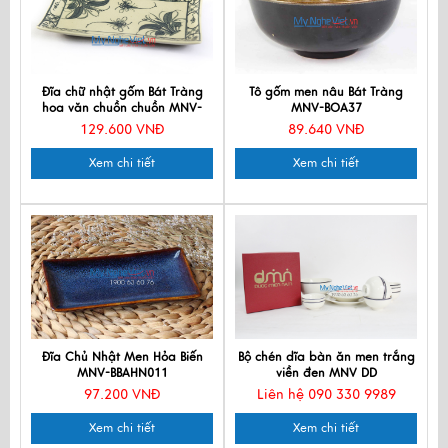
Đĩa chữ nhật gốm Bát Tràng
Tô gốm men nâu Bát Tràng
hoa văn chuồn chuồn MNV-
MNV-BOA37
BOA02-2
129.600 VNĐ
89.640 VNĐ
Xem chi tiết
Xem chi tiết
Đĩa Chủ Nhật Men Hỏa Biến
Bộ chén dĩa bàn ăn men trắng
MNV-BBAHN011
viền đen MNV DD
97.200 VNĐ
Liên hệ 090 330 9989
Xem chi tiết
Xem chi tiết