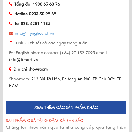
Tổng đài 1900 63 60 76
Hotline 0903 30 99 89
Tel 028. 6281 1183
info@myngheviet.vn
08h - 18h tất cả các ngày trong tuần
For English please contact (+84) 97 132 7095 email:
info@timart.vn
Địa chỉ showroom
Showroom:
212 Bùi Tá Hán, Phường An Phú, TP. Thủ Đức, TP.
HCM
XEM THÊM CÁC SẢN PHẨM KHÁC
SẢN PHẨM QUÀ TẶNG ĐẬM ĐÀ BẢN SẮC
Chúng tôi nhiều năm qua là nhà cung cấp quà tặng thân