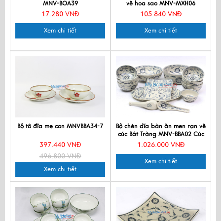
MNV-BOA39
vẽ hoa sao MNV-MXH06
17.280 VNĐ
105.840 VNĐ
Xem chi tiết
Xem chi tiết
Bộ tô đĩa mẹ con MNVBBA34-7
Bộ chén dĩa bàn ăn men rạn vẽ
cúc Bát Tràng MNV-BBA02 Cúc
397.440 VNĐ
1.026.000 VNĐ
496.800 VNĐ
Xem chi tiết
Xem chi tiết