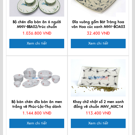
Bộ chén dĩa bàn ăn 6 người
Đĩa vuông gốm Bát Tràng hoa
MNV-BBA02/trúc chuồn
văn Hoa cúc xanh MNV-BOA03
1.036.800 VNĐ
32.400 VNĐ
Xem chi tiết
Xem chi tiết
Bộ bàn chén dĩa bàn ăn men
Khay chữ nhật số 2 men xanh
trắng vẽ Phúc-Lộc-Thọ dành
đồng vẽ chuồn MNV_MXC14
cho 10 người MNV-BBA02-13
1.144.800 VNĐ
113.400 VNĐ
Xem chi tiết
Xem chi tiết