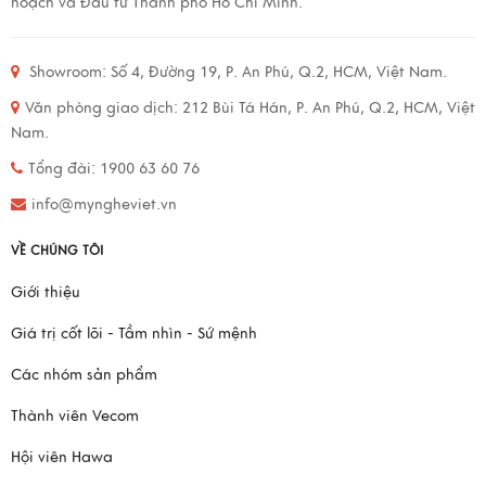
hoạch và Đầu tư Thành phố Hồ Chí Minh.
Showroom: Số 4, Đường 19, P. An Phú, Q.2, HCM, Việt Nam.
Văn phòng giao dịch: 212 Bùi Tá Hán, P. An Phú, Q.2, HCM, Việt
Nam.
Tổng đài: 1900 63 60 76
info@myngheviet.vn
VỀ CHÚNG TÔI
Giới thiệu
Giá trị cốt lõi - Tầm nhìn - Sứ mệnh
Các nhóm sản phẩm
Thành viên Vecom
Hội viên Hawa