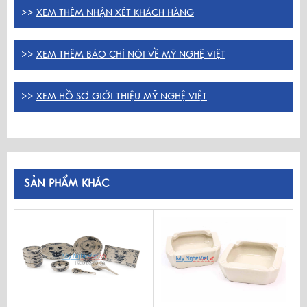
>>
XEM THÊM NHẬN XÉT KHÁCH HÀNG
>>
XEM THÊM BÁO CHÍ NÓI VỀ MỸ NGHỆ VIỆT
>>
XEM HỒ SƠ GIỚI THIỆU MỸ NGHỆ VIỆT
SẢN PHẨM KHÁC