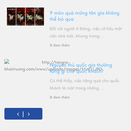
9 món quà mừng tân gia không
thể bỏ qua
Đối với người Á Đông, việc sở hữu một
căn nhà mới, khang trang ...
Xem thêm
Nguyên thủ quốc gia thường
tặng gì cho quốc khách?
Có thể thấy, việc tặng quà cho quốc
khách là một trong những ...
Xem thêm
Đặc điểm của hàng thủ công mỹ
nghệ