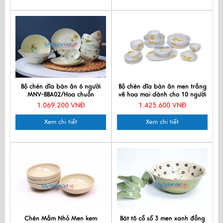
Bộ chén dĩa bàn ăn 6 người
Bộ chén dĩa bàn ăn men trắng
MNV-BBA02/Hoa chuồn
vẽ hoa mai dành cho 10 người
MNV-BBA02-16
1.069.200 VNĐ
1.425.600 VNĐ
Xem chi tiết
Xem chi tiết
Chén Mắm Nhỏ Men kem
Bát tô cổ số 3 men xanh đồng