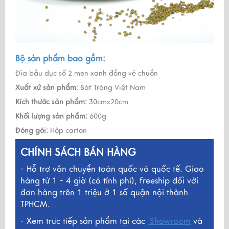
Bộ sản phẩm bao gồm:
Đĩa bầu dục số 2 men xanh đồng vẽ chuồn
Xuất xứ sản phẩm:
Bát Tràng Việt Nam
Kích thước sản phẩm:
30cmx20cm
Khối lượng sản phẩm:
600g
Đóng gói:
Hộp carton
CHÍNH SÁCH BÁN HÀNG
- Hỗ trợ vận chuyển toàn quốc và quốc tế. Giao
hàng từ 1 - 4 giờ (có tính phí), freeship đối với
đơn hàng trên 1 triệu ở 1 số quận nội thành
TPHCM.
- Xem trực tiếp sản phẩm tại các
Showroom
và