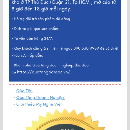
kho ở TP Thủ Đức (Quận 2), Tp.HCM , mở cửa từ
8 giờ đến 18 giờ mỗi ngày.
- Hỗ trợ đổi trả sản phẩm dễ dàng.
- Dịch vụ gói quà sản phẩm.
- Tư vấn bán hàng 24/7.
090 330 9989
- Quý khách cần giá sỉ, liên hệ ngay
để có chiết
khấu cực hấp dẫn.
- Khám phá Quà tặng doanh nghiệp độc đáo
https://quatangbansac.vn/
tại
.
-
Qùa Tết
-
Qùa Tặng Doanh Nghiệp
-
Giới thiệu Mỹ Nghệ Việt