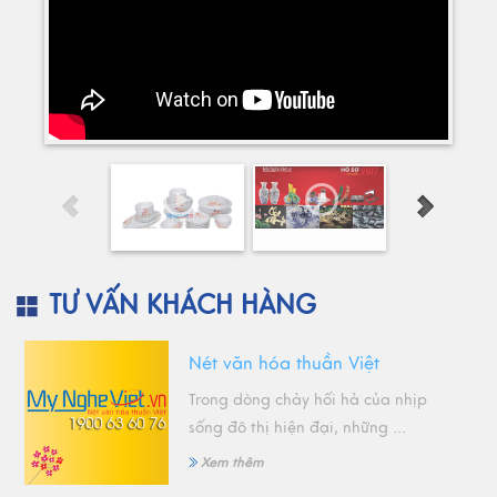
TƯ VẤN KHÁCH HÀNG
Nét văn hóa thuần Việt
Trong dòng chảy hối hả của nhịp
sống đô thị hiện đại, những ...
Xem thêm