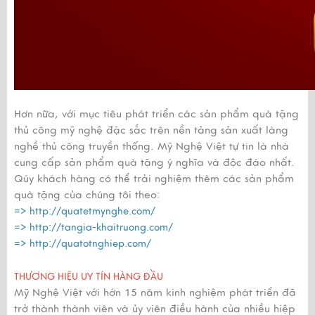
Hơn nữa, với mục tiêu phát triển các sản phẩm quà tặng
thủ công mỹ nghệ đặc sắc trên nền tảng sản xuất làng
nghề thủ công truyền thống. Mỹ Nghệ Việt tự tin là nhà
cung cấp sản phẩm quà tặng ý nghĩa và độc đáo nhất.
Qúy khách hàng có thể trải nghiệm thêm các sản phẩm
quà tặng của chúng tôi theo:
=>
http://quatetmynghe.com/
=>
http://tangia-khaitruong.com/
=>
http://quatotnghiep.com/
THƯƠNG HIỆU UY TÍN HÀNG ĐẦU
Mỹ Nghệ Việt với hớn 15 năm kinh nghiệm phát triển đã
trở thành thành viên và ủy viên điều hành của nhiều hiệp