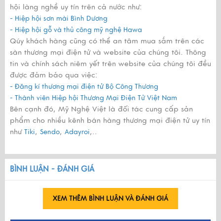
hội làng nghề uy tín trên cả nước như:
- Hiệp hội sơn mài Bình Dương
- Hiệp hội gỗ và thủ công mỹ nghệ Hawa
Qúy khách hàng cũng có thể an tâm mua sắm trên các
sàn thương mại điện tử và website của chúng tôi. Thông
tin và chính sách niêm yết trên website của chúng tôi đều
được đảm bảo qua việc:
- Đăng kí thương mại điện tử Bộ Công Thương
- Thành viên Hiệp hội Thương Mại Điện Tử Việt Nam
Bên cạnh đó, Mỹ Nghệ Việt là đối tác cung cấp sản
phẩm cho nhiều kênh bán hàng thương mại điện tử uy tín
như
,
,
,..
Tiki
Sendo
Adayroi
BÌNH LUẬN - ĐÁNH GIÁ
XEM THÊM BÌNH LUẬN VÀ ĐÁNH GIÁ