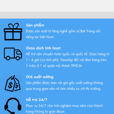
Khác với sản xuất công nghiệp, trong
sản xuất tiểu thủ ...
Xem thêm
Sản phẩm
Được sản xuất từ làng nghề gốm sứ Bát Tràng nổi
Quy trình sản xuất gốm Bát
tiếng tại Việt Nam.
Tràng
Xem thêm
Giao dịch linh hoạt
Hỗ trợ vận chuyển toàn quốc và quốc tế. Giao hàng từ
1 - 4 giờ (có tính phí), freeship đối với đơn hàng trên
1 triệu ở 1 số quận nội thành TPHCM.
Giá xuất xưởng
Sản phẩm được bán với giá gốc xuất xưởng không
qua trung gian nên rẻ hơn nhiều so với thị trường.
Hỗ trợ 24/7
Phục vụ 24/7 cho trải nghiệm mua sắm của khách
hàng không bị gián đoạn.