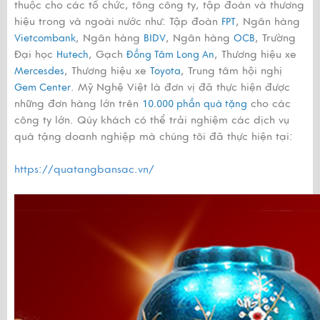
thuộc cho các tổ chức, tông công ty, tập đoàn và thương
hiệu trong và ngoài nước như: Tập đoàn
, Ngân hàng
FPT
, Ngân hàng
, Ngân hàng
, Trường
Vietcombank
BIDV
OCB
Đại học
, Gạch
, Thương hiệu xe
Hutech
Đồng Tâm Long An
, Thương hiệu xe
, Trung tâm hội nghị
Mercesdes
Toyota
. Mỹ Nghệ Việt là đơn vị đã thực hiện được
Gem Center
những đơn hàng lớn trên
cho các
10.000 phần quà tặng
công ty lớn. Qúy khách có thể trải nghiệm các dịch vụ
quà tặng doanh nghiệp mà chúng tôi đã thực hiện tại:
https://quatangbansac.vn/