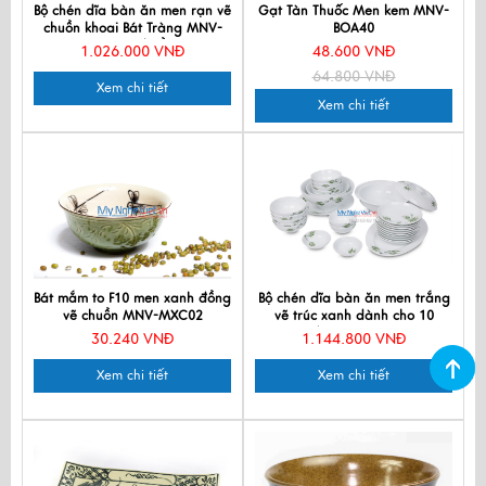
Bộ chén dĩa bàn ăn men rạn vẽ
Gạt Tàn Thuốc Men kem MNV-
chuồn khoai Bát Tràng MNV-
BOA40
BBA02 Chuồn
1.026.000 VNĐ
48.600 VNĐ
64.800 VNĐ
Xem chi tiết
Xem chi tiết
Bát mắm to F10 men xanh đồng
Bộ chén dĩa bàn ăn men trắng
vẽ chuồn MNV-MXC02
vẽ trúc xanh dành cho 10
người MNV-BBA02-8
30.240 VNĐ
1.144.800 VNĐ
Xem chi tiết
Xem chi tiết