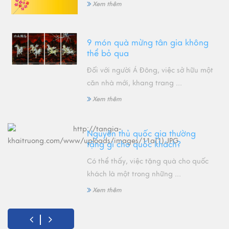
Xem thêm
9 món quà mừng tân gia không
thể bỏ qua
Đối với người Á Đông, việc sở hữu một
căn nhà mới, khang trang ...
Xem thêm
Nguyên thủ quốc gia thường
tặng gì cho quốc khách?
Có thể thấy, việc tặng quà cho quốc
khách là một trong những ...
Xem thêm
Đặc điểm của hàng thủ công mỹ