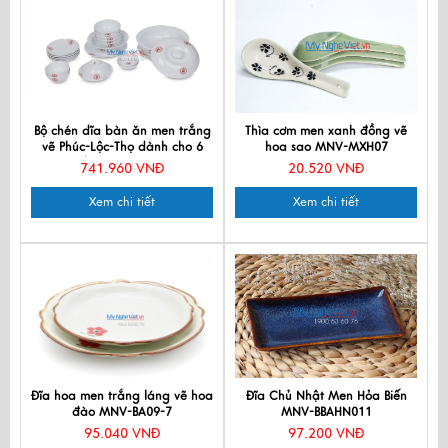
Bộ chén dĩa bàn ăn men trắng
Thìa cơm men xanh đồng vẽ
vẽ Phúc-Lộc-Thọ dành cho 6
hoa sao MNV-MXH07
người MNV-BBA01-13
741.960 VNĐ
20.520 VNĐ
Xem chi tiết
Xem chi tiết
Đĩa hoa men trắng láng vẽ hoa
Đĩa Chủ Nhật Men Hỏa Biến
đào MNV-BA09-7
MNV-BBAHN011
95.040 VNĐ
97.200 VNĐ