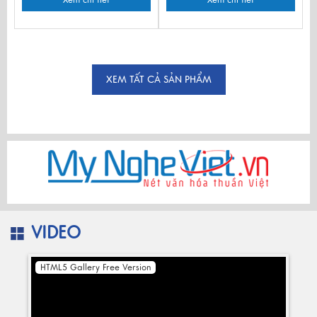
Xem chi tiết
Xem chi tiết
XEM TẤT CẢ SẢN PHẨM
VIDEO
HTML5 Gallery Free Version