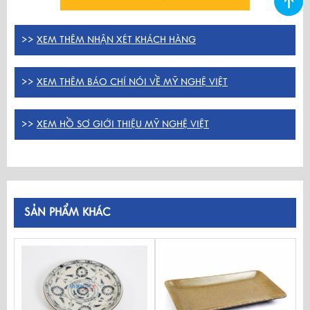
>>
XEM THÊM NHẬN XÉT KHÁCH HÀNG
>>
XEM THÊM BÁO CHÍ NÓI VỀ MỸ NGHỆ VIỆT
>>
XEM HỒ SƠ GIỚI THIỆU MỸ NGHỆ VIỆT
SẢN PHẨM KHÁC