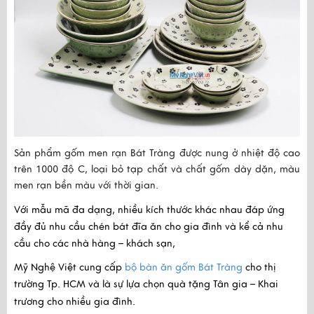
Sản phẩm gốm men rạn Bát Tràng được nung ở nhiệt độ cao
trên 1000 độ C, loại bỏ tạp chất và chất gốm dày dặn, màu
men rạn bền màu với thời gian.
Với mẫu mã đa dạng, nhiều kích thước khác nhau đáp ứng
đầy đủ nhu cầu chén bát đĩa ăn cho gia đình và kể cả nhu
cầu cho các nhà hàng – khách sạn,
Mỹ Nghệ Việt cung cấp
bộ bàn ăn gốm Bát Tràng
cho thị
trường Tp. HCM và là sự lựa chọn quà tặng Tân gia – Khai
trương cho nhiều gia đình.