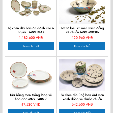
Bộ chén dĩa bàn ăn dành cho 6
Bát tô loe F20 men xanh đồng
người - MNV-BBA2
vẽ chuồn MNV-MXC06
1.182.600 VNĐ
120.960 VNĐ
Xem chi tiết
Xem chi tiết
Đĩa bằng men trắng láng vẽ
Bộ chén đĩa ( bộ bàn ăn) men
hoa đào MNV-BA08-7
xanh đồng vẽ chuồn chuồn
MNV-MXH03
47.520 VNĐ
642.600 VNĐ