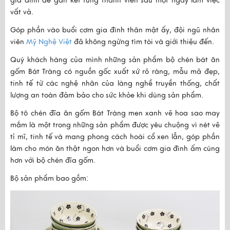
gia đình để gắn kết từng thành viên sau một ngày làm việc
vất vả.
Góp phần vào buổi cơm gia đình thân mật ấy, đội ngũ nhân
viên
Mỹ Nghệ Việt
đã không ngừng tìm tòi và giới thiệu đến.
Quý khách hàng của mình những sản phẩm
bộ chén bát ăn
gốm Bát Tràng
có nguồn gốc xuất xứ rõ ràng, mẫu mã đẹp,
tinh tế từ các nghệ nhân của làng nghề truyền thống, chất
lượng an toàn đảm bảo cho sức khỏe khi dùng sản phẩm.
Bộ tô chén đĩa ăn gốm
Bát Tràng men xanh vẽ hoa sao may
mắm
là một trong những sản phẩm được yêu chuộng vì nét vẽ
tỉ mĩ, tinh tế và mang phong cách hoài cổ xen lẫn, góp phần
làm cho món ăn thật ngon hơn và buổi cơm gia đình ấm cúng
hơn với bộ chén đĩa gốm.
Bộ sản phẩm bao gồm: