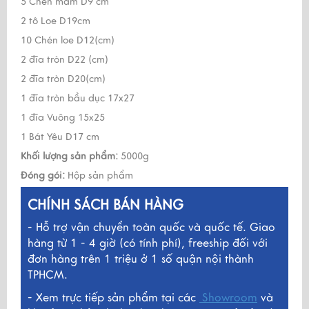
5 Chén mắm D9 cm
2 tô Loe D19cm
10 Chén loe D12(cm)
2 đĩa tròn D22 (cm)
2 đĩa tròn D20(cm)
1 đĩa tròn bầu dục 17x27
1 đĩa Vuông 15x25
1 Bát Yêu D17 cm
Khối lượng sản phẩm:
5000g
Đóng gói:
Hộp sản phẩm
CHÍNH SÁCH BÁN HÀNG
- Hỗ trợ vận chuyển toàn quốc và quốc tế. Giao
hàng từ 1 - 4 giờ (có tính phí), freeship đối với
đơn hàng trên 1 triệu ở 1 số quận nội thành
TPHCM.
- Xem trực tiếp sản phẩm tại các
Showroom
và