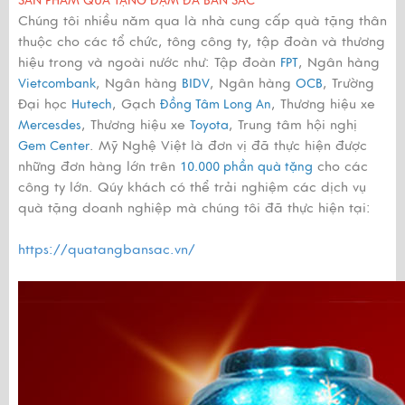
SẢN PHẨM QUÀ TẶNG ĐẬM ĐÀ BẢN SẮC
Chúng tôi nhiều năm qua là nhà cung cấp quà tặng thân
thuộc cho các tổ chức, tông công ty, tập đoàn và thương
hiệu trong và ngoài nước như: Tập đoàn
, Ngân hàng
FPT
, Ngân hàng
, Ngân hàng
, Trường
Vietcombank
BIDV
OCB
Đại học
, Gạch
, Thương hiệu xe
Hutech
Đồng Tâm Long An
, Thương hiệu xe
, Trung tâm hội nghị
Mercesdes
Toyota
. Mỹ Nghệ Việt là đơn vị đã thực hiện được
Gem Center
những đơn hàng lớn trên
cho các
10.000 phần quà tặng
công ty lớn. Qúy khách có thể trải nghiệm các dịch vụ
quà tặng doanh nghiệp mà chúng tôi đã thực hiện tại:
https://quatangbansac.vn/