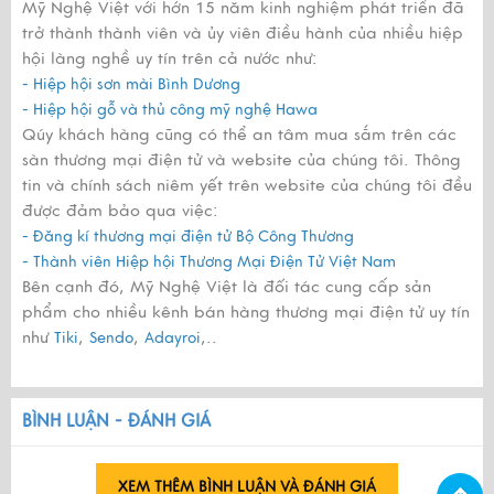
Mỹ Nghệ Việt với hớn 15 năm kinh nghiệm phát triển đã
trở thành thành viên và ủy viên điều hành của nhiều hiệp
hội làng nghề uy tín trên cả nước như:
- Hiệp hội sơn mài Bình Dương
- Hiệp hội gỗ và thủ công mỹ nghệ Hawa
Qúy khách hàng cũng có thể an tâm mua sắm trên các
sàn thương mại điện tử và website của chúng tôi. Thông
tin và chính sách niêm yết trên website của chúng tôi đều
được đảm bảo qua việc:
- Đăng kí thương mại điện tử Bộ Công Thương
- Thành viên Hiệp hội Thương Mại Điện Tử Việt Nam
Bên cạnh đó, Mỹ Nghệ Việt là đối tác cung cấp sản
phẩm cho nhiều kênh bán hàng thương mại điện tử uy tín
như
,
,
,..
Tiki
Sendo
Adayroi
BÌNH LUẬN - ĐÁNH GIÁ
XEM THÊM BÌNH LUẬN VÀ ĐÁNH GIÁ