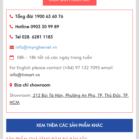
Tổng đài 1900 63 60 76
Hotline 0903 30 99 89
Tel 028. 6281 1183
info@myngheviet.vn
08h - 18h tất cả các ngày trong tuần
For English please contact (+84) 97 132 7095 email:
info@timart.vn
Địa chỉ showroom
Showroom:
212 Bùi Tá Hán, Phường An Phú, TP. Thủ Đức, TP.
HCM
XEM THÊM CÁC SẢN PHẨM KHÁC