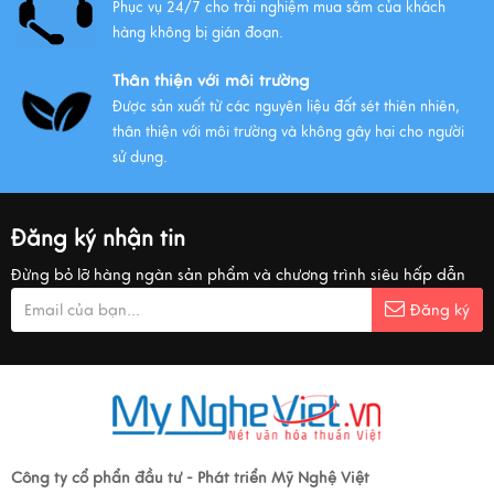
Phục vụ 24/7 cho trải nghiệm mua sắm của khách
hàng không bị gián đoạn.
Thân thiện với môi trường
Được sản xuất từ các nguyên liệu đất sét thiên nhiên,
thân thiện với môi trường và không gây hại cho người
sử dụng.
Đăng ký nhận tin
Đừng bỏ lỡ hàng ngàn sản phẩm và chương trình siêu hấp dẫn
Đăng ký
Công ty cổ phẩn đầu tư - Phát triển Mỹ Nghệ Việt