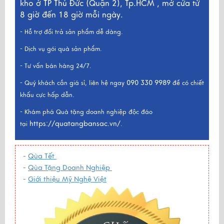
kho ở TP Thủ Đức (Quận 2), Tp.HCM , mở cửa từ
8 giờ đến 18 giờ mỗi ngày.
- Hỗ trợ đổi trả sản phẩm dễ dàng.
- Dịch vụ gói quà sản phẩm.
- Tư vấn bán hàng 24/7.
090 330 9989
- Quý khách cần giá sỉ, liên hệ ngay
để có chiết
khấu cực hấp dẫn.
- Khám phá Quà tặng doanh nghiệp độc đáo
https://quatangbansac.vn/
tại
.
-
Qùa Tết
-
Qùa Tặng Doanh Nghiệp
-
Giới thiệu Mỹ Nghệ Việt