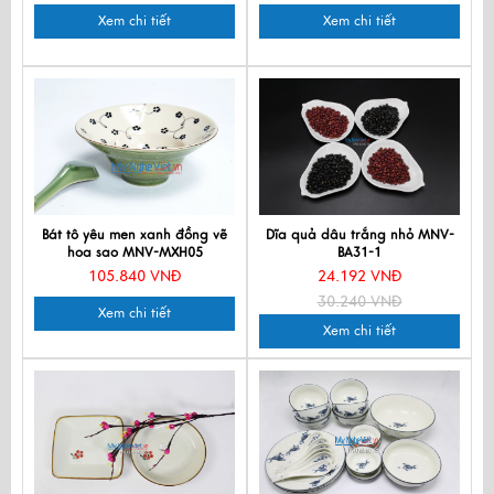
Xem chi tiết
Xem chi tiết
Bát tô yêu men xanh đồng vẽ
Dĩa quả dâu trắng nhỏ MNV-
hoa sao MNV-MXH05
BA31-1
105.840 VNĐ
24.192 VNĐ
30.240 VNĐ
Xem chi tiết
Xem chi tiết