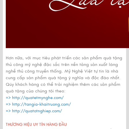
Hơn nữa, với mục tiêu phát triển các sản phẩm quà tặng
thủ công mỹ nghệ đặc sắc trên nền tảng sản xuất làng
nghề thủ công truyền thống. Mỹ Nghệ Việt tự tin là nhà
cung cấp sản phẩm quà tặng ý nghĩa và độc đáo nhất.
Qúy khách hàng có thể trải nghiệm thêm các sản phẩm
quà tặng của chúng tôi theo:
=>
http://quatetmynghe.com/
=>
http://tangia-khaitruong.com/
=>
http://quatotnghiep.com/
THƯƠNG HIỆU UY TÍN HÀNG ĐẦU