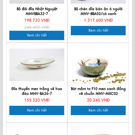
Bộ đôi đĩa Nhật Nguyệt
Bộ chén dĩa bàn ăn 6 người
MNVBBA32-7
MNV-BBA02/cá xanh
198.720 VNĐ
1.317.600 VNĐ
248.400 VNĐ
Xem chi tiết
Xem chi tiết
Đĩa thuyền men trắng vẽ hoa
Bát mắm to F10 men xanh đồng
đào MNV-BA26-7
vẽ chuồn MNV-MXC02
155.520 VNĐ
30.240 VNĐ
Xem chi tiết
Xem chi tiết