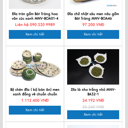
Đĩa tròn gốm Bát Tràng hoa
Đĩa chữ nhật sâu men nâu gốm
văn cúc xanh MNV-BOA01-4
Bát Tràng MNV-BOA46
Liên hệ 090 330 9989
97.200 VNĐ
Xem chi tiết
Xem chi tiết
Bộ chén đĩa ( bộ bàn ăn) men
Dĩa lá nho trắng nhỏ MNV-
xanh đồng vẽ chuồn chuồn
BA32-1
MNV-MXH02
1.112.400 VNĐ
24.192 VNĐ
30.240 VNĐ
Xem chi tiết
Xem chi tiết