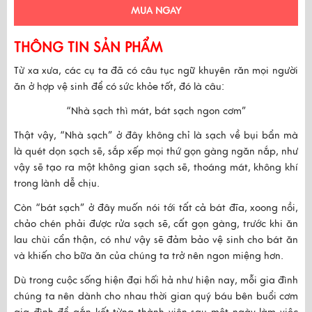
MUA NGAY
THÔNG TIN SẢN PHẨM
Từ xa xưa, các cụ ta đã có câu tục ngữ khuyên răn mọi người
ăn ở hợp vệ sinh để có sức khỏe tốt, đó là câu:
“Nhà sạch thì mát, bát sạch ngon cơm”
Thật vậy, “Nhà sạch” ở đây không chỉ là sạch về bụi bẩn mà
là quét dọn sạch sẽ, sắp xếp mọi thứ gọn gàng ngăn nắp, như
vậy sẽ tạo ra một không gian sạch sẽ, thoáng mát, không khí
trong lành dễ chịu.
Còn “bát sạch” ở đây muốn nói tới tất cả bát đĩa, xoong nồi,
chảo chén phải được rửa sạch sẽ, cất gọn gàng, trước khi ăn
lau chùi cẩn thận, có như vậy sẽ đảm bảo vệ sinh cho bát ăn
và khiến cho bữa ăn của chúng ta trở nên ngon miệng hơn.
Dù trong cuộc sống hiện đại hối hả như hiện nay, mỗi gia đình
chúng ta nên dành cho nhau thời gian quý báu bên buổi cơm