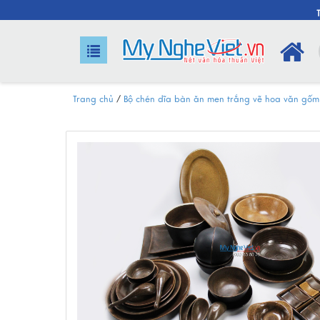
Trang chủ
/
Bộ chén dĩa bàn ăn men trắng vẽ hoa văn gốm