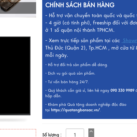
CHÍNH SÁCH BÁN HÀNG
I
- Hỗ trợ vận chuyển toàn quốc và quốc 
- 4 giờ (có tính phí), freeship đối với đơ
ở 1 số quận nội thành TPHCM.
- Xem trực tiếp sản phẩm tại các
Show
Thủ Đức (Quận 2), Tp.HCM , mở cửa từ 
mỗi ngày.
- Hỗ trợ đổi trả sản phẩm dễ dàng.
- Dịch vụ gói quà sản phẩm.
- Tư vấn bán hàng 24/7.
- Quý khách cần giá sỉ, liên hệ ngay
090 330 9989
hấp dẫn.
- Khám phá Quà tặng doanh nghiệp độc đáo
tại
https://quatangbansac.vn/
.
Số lượng :