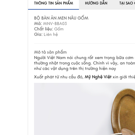
THÔNG TIN SẢN PHẨM
HƯỚNG DẪN
TẠI SAO
BỘ BÀN ĂN MEN NÂU GỐM
Mã:
MNV-BBA03
Chất liệu:
Gốm
Gía:
Liên hệ
Mô tả sản phẩm
Người Việt Nam nói chung rất xem trọng bữa cơm g
thường nhật trong cuộc sống. Chính vì vậy, an toà
như các vật dụng trên thị trường hiện nay
Xuất phát từ nhu cầu đó,
Mỹ Nghệ Việt
xin giới th