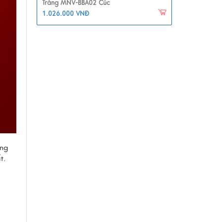
Tràng MNV-BBA02 Cúc
1.026.000 VNĐ
àng
t.