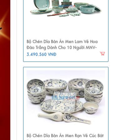
Bộ Chén Dĩa Bàn Ăn Men Lam Vẽ Hoa
Đào Trắng Dành Cho 10 Người MNV-
BBA02-6
3.490.560 VNĐ
Bộ Chén Dĩa Bàn Ăn Men Rạn Vẽ Cúc Bát