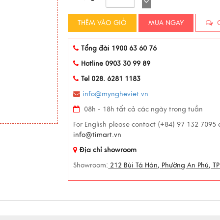
THÊM VÀO GIỎ
MUA NGAY
C
Tổng đài 1900 63 60 76
Hotline 0903 30 99 89
Tel 028. 6281 1183
info@myngheviet.vn
08h - 18h tất cả các ngày trong tuần
For English please contact (+84) 97 132 7095 
info@timart.vn
Địa chỉ showroom
Showroom:
212 Bùi Tá Hán, Phường An Phú, TP