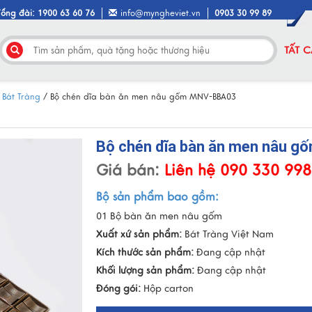
Tổng đài: 1900 63 60 76
info@myngheviet.vn
0903 30 99 89
TẤT 
 Bát Tràng
/
Bộ chén dĩa bàn ăn men nâu gốm MNV-BBA03
Bộ chén dĩa bàn ăn men nâu 
Giá bán:
Liên hệ 090 330 99
Bộ sản phẩm bao gồm:
01 Bộ bàn ăn men nâu gốm
Xuất xứ sản phẩm:
Bát Tràng Việt Nam
Kích thước sản phẩm:
Đang cập nhật
Khối lượng sản phẩm:
Đang cập nhật
Đóng gói:
Hộp carton