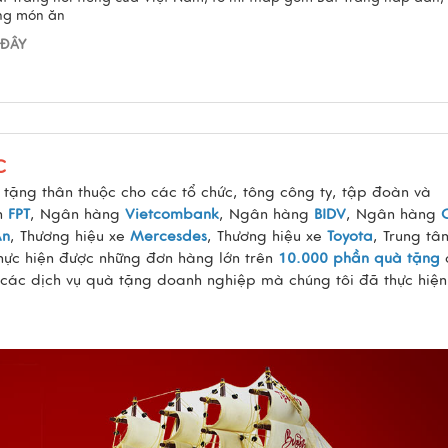
ừng món ăn
 ĐÂY
C
tặng thân thuộc cho các tổ chức, tông công ty, tập đoàn và
àn
FPT
, Ngân hàng
Vietcombank
, Ngân hàng
BIDV
, Ngân hàng
An
, Thương hiệu xe
Mercesdes
, Thương hiệu xe
Toyota
, Trung tâ
thực hiện được những đơn hàng lớn trên
10.000 phần quà tặng
 các dịch vụ quà tặng doanh nghiệp mà chúng tôi đã thực hiện 