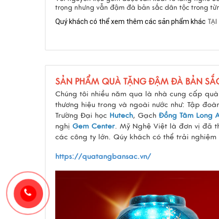
trọng nhưng vẫn đậm đà bản sắc dân tộc trong t
Quý khách có thể xem thêm các sản phẩm khác
TẠI
SẢN PHẨM QUÀ TẶNG ĐẬM ĐÀ BẢN SẮ
Chúng tôi nhiều năm qua là nhà cung cấp quà 
thương hiệu trong và ngoài nước như: Tập đo
Trường Đại học
Hutech
, Gạch
Đồng Tâm Long 
nghị
Gem Center
. Mỹ Nghệ Việt là đơn vị đã 
các công ty lớn. Qúy khách có thể trải nghiệm
https://quatangbansac.vn/