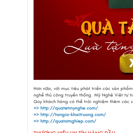
Hơn nữa, với mục tiêu phát triển các sản phẩ
nghề thủ công truyền thống. Mỹ Nghệ Việt tự 
Qúy khách hàng có thể trải nghiệm thêm các 
=>
http://quatetmynghe.com/
=>
http://tangia-khaitruong.com/
=>
http://quatotnghiep.com/