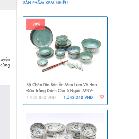
SẢN PHẨM XEM NHIỀU
-20%
huyện
 cũng
Bộ Chén Dĩa Bàn Ăn Men Lam Vẽ Hoa
Đào Trắng Dành Cho 6 Người MNV-
BBA01-6
1.928.880 VNĐ
1.542.240 VNĐ