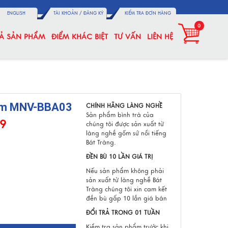
ENGLISH
TÀI KHOẢN /
ĐĂNG KÝ
KIỂM TRA ĐƠN HÀNG
0
CẢ SẢN PHẨM
ĐIỂM KHÁC BIỆT
TƯ VẤN
LIÊN HỆ
gốm MNV-BBA03
CHÍNH HÃNG LÀNG NGHỀ
Sản phẩm bình trà của
89
chúng tôi được sản xuất từ
làng nghề gốm sứ nổi tiếng
Bát Tràng.
ĐỀN BÙ 10 LẦN GIÁ TRỊ
Nếu sản phẩm không phải
sản xuất từ làng nghề Bát
Tràng chúng tôi xin cam kết
đền bù gấp 10 lần giá bán
ĐỔI TRẢ TRONG 01 TUẦN
Kiểm tra sản phẩm trước khi