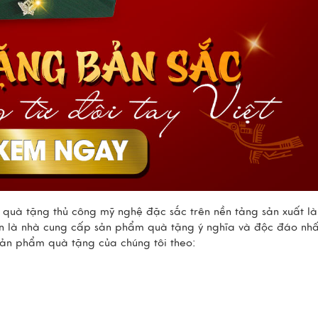
m quà tặng thủ công mỹ nghệ đặc sắc trên nền tảng sản xuất l
tin là nhà cung cấp sản phẩm quà tặng ý nghĩa và độc đáo nhấ
sản phẩm quà tặng của chúng tôi theo: