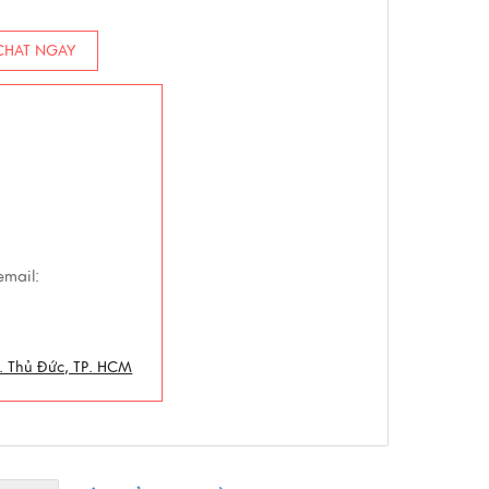
HAT NGAY
email:
. Thủ Đức, TP. HCM