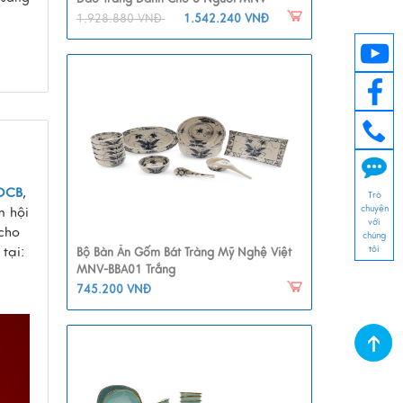
BBA01-6
1.928.880 VNĐ
1.542.240 VNĐ
OCB
,
Trò
chuyện
m hội
với
cho
chúng
tôi
tại:
Bộ Bàn Ăn Gốm Bát Tràng Mỹ Nghệ Việt
MNV-BBA01 Trắng
745.200 VNĐ