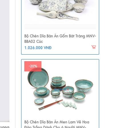
Bộ Chén Dĩa Bàn Ăn Gốm Bát Tràng MNV-
BBA02 Cúc
1.026.000 VNĐ
-20%
Bộ Chén Dĩa Bàn Ăn Men Lam Vẽ Hoa
 sang
Đào Trắng Dành Cho 6 Người MNV-