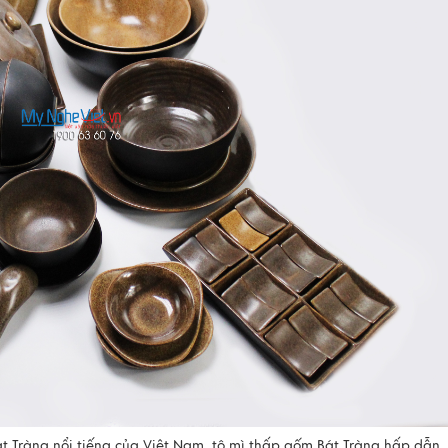
t Tràng nổi tiếng của Việt Nam, tô mì thấp gốm Bát Tràng
hấp dẫn,