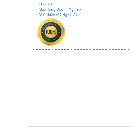
-
Qùa Tết
-
Qùa Tặng Doanh Nghiệp
-
Giới thiệu Mỹ Nghệ Việt