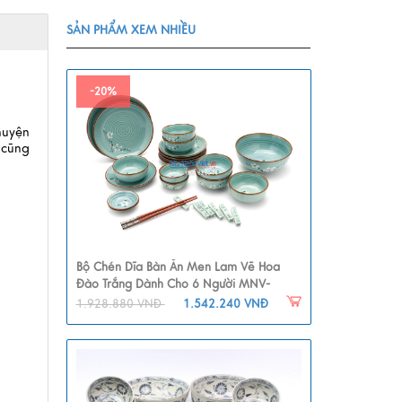
SẢN PHẨM XEM NHIỀU
-20%
huyện
 cũng
Bộ Chén Dĩa Bàn Ăn Men Lam Vẽ Hoa
Đào Trắng Dành Cho 6 Người MNV-
BBA01-6
1.928.880 VNĐ
1.542.240 VNĐ