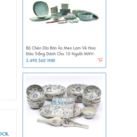
Bộ Chén Dĩa Bàn Ăn Men Lam Vẽ Hoa
Đào Trắng Dành Cho 10 Người MNV-
BBA02-6
3.490.560 VNĐ
OCB
,