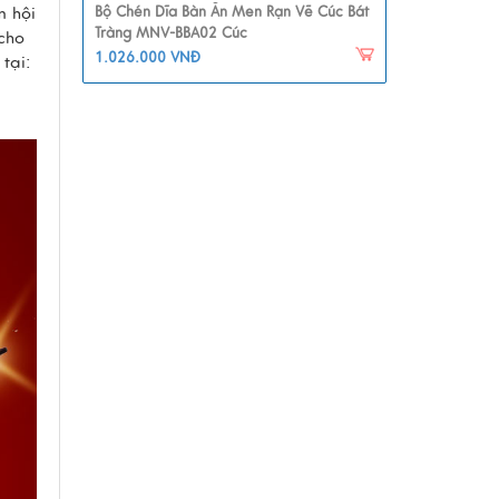
m hội
Bộ Chén Dĩa Bàn Ăn Men Rạn Vẽ Cúc Bát
Tràng MNV-BBA02 Cúc
cho
1.026.000 VNĐ
tại: