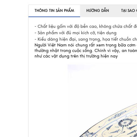
THÔNG TIN SẢN PHẨM
HƯỚNG DẪN
TẠI SAO
- Chất liệu gốm với độ bền cao, không chứa chất đ
- Sản phẩm với đủ mọi kích cỡ, tiện dụng
- Kiểu dáng hiện đại, sang trọng, họa tiết chuồn c
Người Việt Nam nói chung rất xem trọng bữa cơm g
thường nhật trong cuộc sống. Chính vì vậy, an toà
như các vật dụng trên thị trường hiện nay