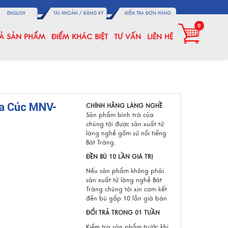
ENGLISH
TÀI KHOẢN /
ĐĂNG KÝ
KIỂM TRA ĐƠN HÀNG
0
CẢ SẢN PHẨM
ĐIỂM KHÁC BIỆT
TƯ VẤN
LIÊN HỆ
oa Cúc MNV-
CHÍNH HÃNG LÀNG NGHỀ
Sản phẩm bình trà của
chúng tôi được sản xuất từ
làng nghề gốm sứ nổi tiếng
Bát Tràng.
ĐỀN BÙ 10 LẦN GIÁ TRỊ
Nếu sản phẩm không phải
sản xuất từ làng nghề Bát
Tràng chúng tôi xin cam kết
đền bù gấp 10 lần giá bán
ĐỔI TRẢ TRONG 01 TUẦN
Kiểm tra sản phẩm trước khi