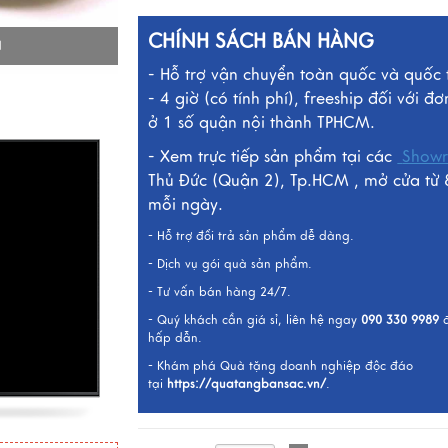
CHÍNH SÁCH BÁN HÀNG
I
- Hỗ trợ vận chuyển toàn quốc và quốc 
- 4 giờ (có tính phí), freeship đối với đơ
ở 1 số quận nội thành TPHCM.
- Xem trực tiếp sản phẩm tại các
Show
Thủ Đức (Quận 2), Tp.HCM , mở cửa từ 
mỗi ngày.
- Hỗ trợ đổi trả sản phẩm dễ dàng.
- Dịch vụ gói quà sản phẩm.
- Tư vấn bán hàng 24/7.
- Quý khách cần giá sỉ, liên hệ ngay
090 330 9989
hấp dẫn.
- Khám phá Quà tặng doanh nghiệp độc đáo
tại
https://quatangbansac.vn/
.