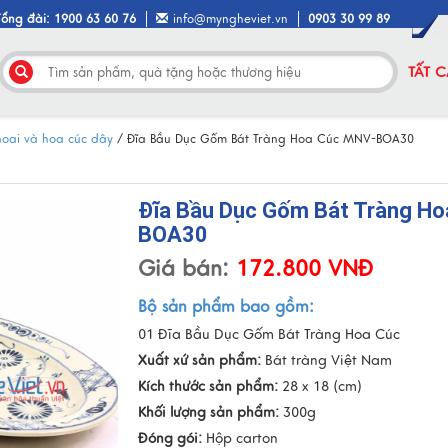
Tổng đài: 1900 63 60 76
info@myngheviet.vn
0903 30 99 89
TẤT 
hoai và hoa cúc dây
/
Đĩa Bầu Dục Gốm Bát Tràng Hoa Cúc MNV-BOA30
Đĩa Bầu Dục Gốm Bát Tràng H
BOA30
Giá bán:
172.800 VNĐ
Bộ sản phẩm bao gồm:
01 Đĩa Bầu Dục Gốm Bát Tràng Hoa Cúc
Xuất xứ sản phẩm:
Bát tràng Việt Nam
Kích thước sản phẩm:
28 x 18 (cm)
Khối lượng sản phẩm:
300g
Đóng gói:
Hộp carton