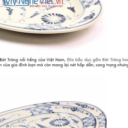
Bát Tràng nổi tiếng của Việt Nam,
Đĩa bầu dục gốm Bát Tràng ho
n của gia đình bạn mà còn mang lại nét hấp dẫn, sang trọng nhưn