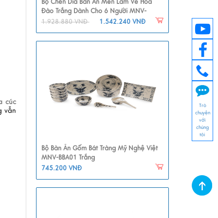
Bộ Chén Dĩa Bàn Ăn Men Lam Vẽ Hoa
Đào Trắng Dành Cho 6 Người MNV-
BBA01-6
1.928.880 VNĐ
1.542.240 VNĐ
a cúc
Trò
g vẫn
chuyện
với
chúng
tôi
Bộ Bàn Ăn Gốm Bát Tràng Mỹ Nghệ Việt
MNV-BBA01 Trắng
745.200 VNĐ