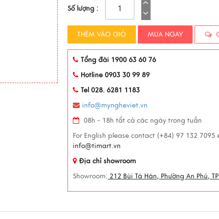
Số lượng :
THÊM VÀO GIỎ
MUA NGAY
C
Tổng đài 1900 63 60 76
Hotline 0903 30 99 89
Tel 028. 6281 1183
info@myngheviet.vn
08h - 18h tất cả các ngày trong tuần
For English please contact (+84) 97 132 7095 
info@timart.vn
Địa chỉ showroom
Showroom:
212 Bùi Tá Hán, Phường An Phú, TP