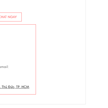
HAT NGAY
email:
. Thủ Đức, TP. HCM