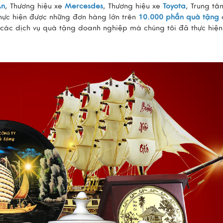
An
, Thương hiệu xe
Mercesdes
, Thương hiệu xe
Toyota
, Trung tâ
thực hiện được những đơn hàng lớn trên
10.000 phần quà tặng
 các dịch vụ quà tặng doanh nghiệp mà chúng tôi đã thực hiện 