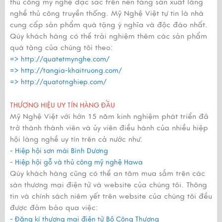
thủ công mỹ nghệ đặc sắc trên nền tảng sản xuất làng
nghề thủ công truyền thống. Mỹ Nghệ Việt tự tin là nhà
cung cấp sản phẩm quà tặng ý nghĩa và độc đáo nhất.
Qúy khách hàng có thể trải nghiệm thêm các sản phẩm
quà tặng của chúng tôi theo:
=>
http://quatetmynghe.com/
=>
http://tangia-khaitruong.com/
=>
http://quatotnghiep.com/
THƯƠNG HIỆU UY TÍN HÀNG ĐẦU
Mỹ Nghệ Việt với hớn 15 năm kinh nghiệm phát triển đã
trở thành thành viên và ủy viên điều hành của nhiều hiệp
hội làng nghề uy tín trên cả nước như:
- Hiệp hội sơn mài Bình Dương
- Hiệp hội gỗ và thủ công mỹ nghệ Hawa
Qúy khách hàng cũng có thể an tâm mua sắm trên các
sàn thương mại điện tử và website của chúng tôi. Thông
tin và chính sách niêm yết trên website của chúng tôi đều
được đảm bảo qua việc:
- Đăng kí thương mại điện tử Bộ Công Thương