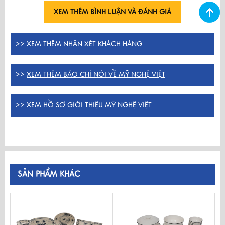
XEM THÊM BÌNH LUẬN VÀ ĐÁNH GIÁ
>>
XEM THÊM NHẬN XÉT KHÁCH HÀNG
>>
XEM THÊM BÁO CHÍ NÓI VỀ MỸ NGHỆ VIỆT
>>
XEM HỒ SƠ GIỚI THIỆU MỸ NGHỆ VIỆT
SẢN PHẨM KHÁC