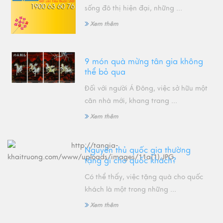
sống đô thị hiện đại, những ...
Xem thêm
9 món quà mừng tân gia không
thể bỏ qua
Đối với người Á Đông, việc sở hữu một
căn nhà mới, khang trang ...
Xem thêm
Nguyên thủ quốc gia thường
tặng gì cho quốc khách?
Có thể thấy, việc tặng quà cho quốc
khách là một trong những ...
Xem thêm