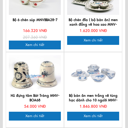
Bộ 6 chén súp MNVBBA28-7
Bộ chén đĩa ( bộ bàn ăn) men
xanh đồng vẽ hoa sao MNV-
BBA4-1
166.320 VNĐ
1.620.000 VNĐ
207.360 VNĐ
Xem chi tiết
Xem chi tiết
Hũ đựng tăm Bát Tràng MNV-
Bộ bàn ăn men trắng vẽ tùng
BOA68
hạc dành cho 10 người MNV-
BBA02-11
54.000 VNĐ
1.846.800 VNĐ
Xem chi tiết
Xem chi tiết