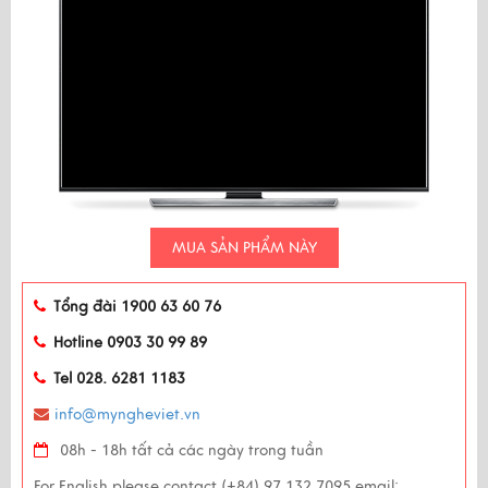
MUA SẢN PHẨM NÀY
Tổng đài 1900 63 60 76
Hotline 0903 30 99 89
Tel 028. 6281 1183
info@myngheviet.vn
08h - 18h tất cả các ngày trong tuần
For English please contact (+84) 97 132 7095 email: