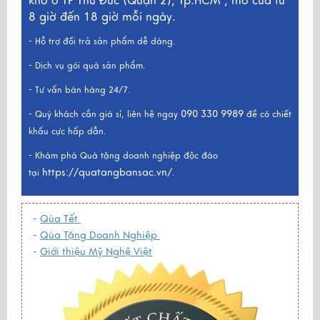
kho ở TP Thủ Đức (Quận 2), Tp.HCM , mở cửa từ
8 giờ đến 18 giờ mỗi ngày.
- Hỗ trợ đổi trả sản phẩm dễ dàng.
- Dịch vụ gói quà sản phẩm.
- Tư vấn bán hàng 24/7.
090 330 9989
- Quý khách cần giá sỉ, liên hệ ngay
để có chiết
khấu cực hấp dẫn.
- Khám phá Quà tặng doanh nghiệp độc đáo
https://quatangbansac.vn/
tại
.
-
Qùa Tết
-
Qùa Tặng Doanh Nghiệp
-
Giới thiệu Mỹ Nghệ Việt