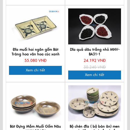
Đĩa muối hai ngăn gốm Bát
Dĩa quả dâu trắng nhỏ MNV-
Tràng hoa văn hoa cúc xanh
BA31-1
MNV-BOA15-2
55.080 VNĐ
24.192 VNĐ
30.240 VNĐ
Xem chi tiết
Xem chi tiết
Bát Đựng Mắm Muối Gốm Nâu
Bộ chén đĩa ( bộ bàn ăn) men