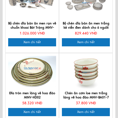
Bộ chén dĩa bàn ăn men rạn vẽ
Bộ chén dĩa bàn ăn men trắng
chuồn khoai Bát Tràng MNV-
kẻ viền đen dành cho 6 người
BBA02 Chuồn
MNV-BBA01-14 (Hết Hàng)
1.026.000 VNĐ
829.440 VNĐ
Xem chi tiết
Xem chi tiết
Đĩa tròn men láng vẽ hoa đào
Chén ăn cơm loe men trắng
MNV-HD02
láng vẽ hoa đào MNV-BA01-7
58.320 VNĐ
37.800 VNĐ
Xem chi tiết
Xem chi tiết