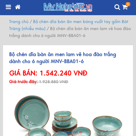
0
Trang chủ
/
Bộ chén dĩa bàn ăn men bóng vuốt tay gốm Bát
Tràng (nhiều màu)
/
Bộ chén dĩa bàn ăn men lam vẽ hoa đào
trắng dành cho 6 người MNV-BBA01-6
Bộ chén dĩa bàn ăn men lam vẽ hoa đào trắng
dành cho 6 người MNV-BBA01-6
GIÁ BÁN:
1.542.240 VNĐ
Giá trước đây:
1.928.880 VNĐ