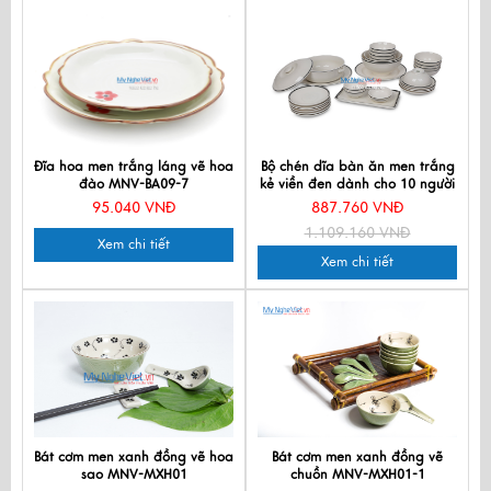
Đĩa hoa men trắng láng vẽ hoa
Bộ chén dĩa bàn ăn men trắng
đào MNV-BA09-7
kẻ viền đen dành cho 10 người
MNV-BBA02-14
95.040 VNĐ
887.760 VNĐ
1.109.160 VNĐ
Xem chi tiết
Xem chi tiết
Bát cơm men xanh đồng vẽ hoa
Bát cơm men xanh đồng vẽ
sao MNV-MXH01
chuồn MNV-MXH01-1