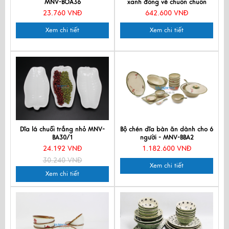
MNV-BOA36
xanh đồng vẽ chuồn chuồn
MNV-MXH03
23.760 VNĐ
642.600 VNĐ
Xem chi tiết
Xem chi tiết
Dĩa lá chuối trắng nhỏ MNV-
Bộ chén dĩa bàn ăn dành cho 6
BA30/1
người - MNV-BBA2
24.192 VNĐ
1.182.600 VNĐ
30.240 VNĐ
Xem chi tiết
Xem chi tiết