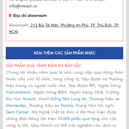
info@timart.vn
Địa chỉ showroom
Showroom:
212 Bùi Tá Hán, Phường An Phú, TP. Thủ Đức, TP.
HCM
XEM THÊM CÁC SẢN PHẨM KHÁC
SẢN PHẨM QUÀ TẶNG ĐẬM ĐÀ BẢN SẮC
Chúng tôi nhiều năm qua là nhà cung cấp quà tặng thân
thuộc cho các tổ chức, tông công ty, tập đoàn và thương
hiệu trong và ngoài nước như: Tập đoàn
, Ngân hàng
FPT
, Ngân hàng
, Ngân hàng
, Trường
Vietcombank
BIDV
OCB
Đại học
, Gạch
, Thương hiệu xe
Hutech
Đồng Tâm Long An
, Thương hiệu xe
, Trung tâm hội nghị
Mercesdes
Toyota
. Mỹ Nghệ Việt là đơn vị đã thực hiện được
Gem Center
những đơn hàng lớn trên
cho các
10.000 phần quà tặng
công ty lớn. Qúy khách có thể trải nghiệm các dịch vụ