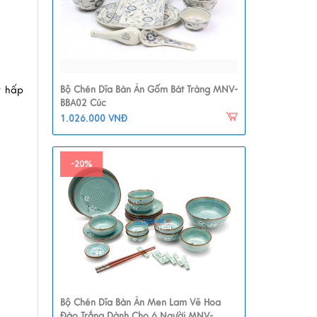
t hấp
Bộ Chén Dĩa Bàn Ăn Gốm Bát Tràng MNV-
BBA02 Cúc
1.026.000 VNĐ
-20%
Bộ Chén Dĩa Bàn Ăn Men Lam Vẽ Hoa
Đào Trắng Dành Cho 6 Người MNV-