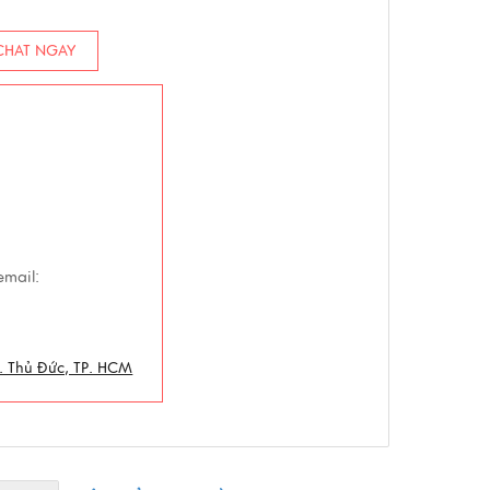
HAT NGAY
email:
. Thủ Đức, TP. HCM