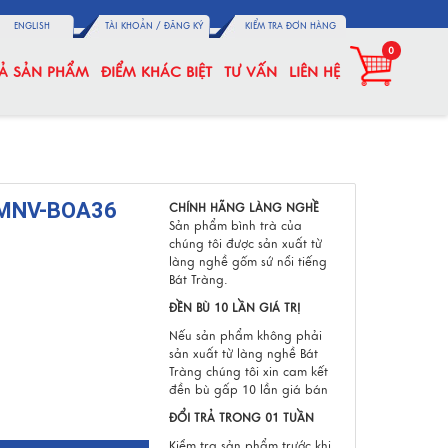
ENGLISH
TÀI KHOẢN /
ĐĂNG KÝ
KIỂM TRA ĐƠN HÀNG
0
CẢ SẢN PHẨM
ĐIỂM KHÁC BIỆT
TƯ VẤN
LIÊN HỆ
 MNV-BOA36
CHÍNH HÃNG LÀNG NGHỀ
Sản phẩm bình trà của
chúng tôi được sản xuất từ
làng nghề gốm sứ nổi tiếng
Bát Tràng.
ĐỀN BÙ 10 LẦN GIÁ TRỊ
Nếu sản phẩm không phải
sản xuất từ làng nghề Bát
Tràng chúng tôi xin cam kết
đền bù gấp 10 lần giá bán
ĐỔI TRẢ TRONG 01 TUẦN
Kiểm tra sản phẩm trước khi