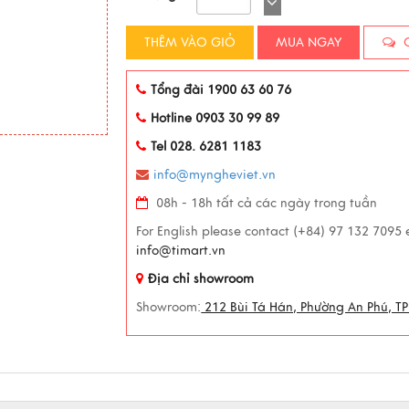
THÊM VÀO GIỎ
MUA NGAY
C
Tổng đài 1900 63 60 76
Hotline 0903 30 99 89
Tel 028. 6281 1183
info@myngheviet.vn
08h - 18h tất cả các ngày trong tuần
For English please contact (+84) 97 132 7095 
info@timart.vn
Địa chỉ showroom
Showroom:
212 Bùi Tá Hán, Phường An Phú, TP