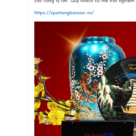
các công ty lớn. Qúy khách có thể trải nghiệm
https://quatangbansac.vn/