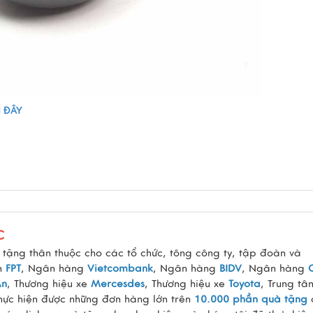
I ĐÂY
C
tặng thân thuộc cho các tổ chức, tông công ty, tập đoàn và
àn
FPT
, Ngân hàng
Vietcombank
, Ngân hàng
BIDV
, Ngân hàng
An
, Thương hiệu xe
Mercesdes
, Thương hiệu xe
Toyota
, Trung tâ
thực hiện được những đơn hàng lớn trên
10.000 phần quà tặng