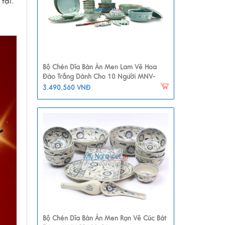
tại:
Bộ Chén Dĩa Bàn Ăn Men Lam Vẽ Hoa
Đào Trắng Dành Cho 10 Người MNV-
BBA02-6
3.490.560 VNĐ
Bộ Chén Dĩa Bàn Ăn Men Rạn Vẽ Cúc Bát