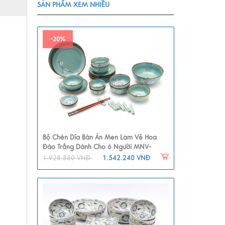
SẢN PHẨM XEM NHIỀU
-20%
Bộ Chén Dĩa Bàn Ăn Men Lam Vẽ Hoa
Đào Trắng Dành Cho 6 Người MNV-
BBA01-6
1.928.880 VNĐ
1.542.240 VNĐ