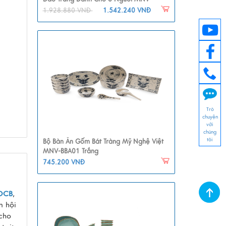
BBA01-6
1.928.880 VNĐ
1.542.240 VNĐ
Trò
chuyện
với
chúng
tôi
Bộ Bàn Ăn Gốm Bát Tràng Mỹ Nghệ Việt
MNV-BBA01 Trắng
745.200 VNĐ
OCB
,
m hội
cho