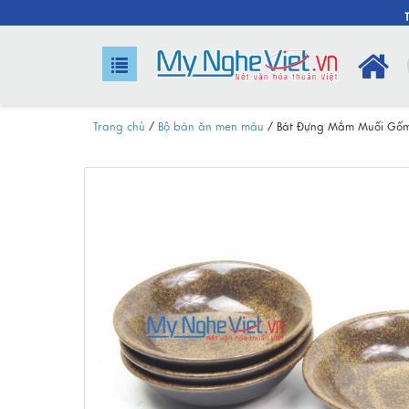
Trang chủ
/
Bộ bàn ăn men màu
/
Bát Đựng Mắm Muối Gố