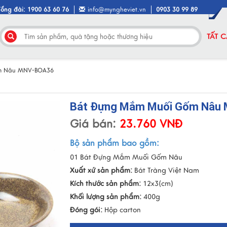
Tổng đài: 1900 63 60 76
info@myngheviet.vn
0903 30 99 89
TẤT 
m Nâu MNV-BOA36
Bát Đựng Mắm Muối Gốm Nâu
Giá bán:
23.760 VNĐ
Bộ sản phẩm bao gồm:
01 Bát Đựng Mắm Muối Gốm Nâu
Xuất xứ sản phẩm:
Bát Tràng Việt Nam
Kích thước sản phẩm:
12x3(cm)
Khối lượng sản phẩm:
400g
Đóng gói:
Hộp carton