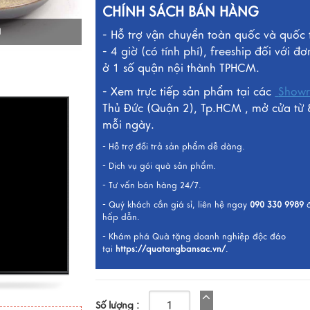
CHÍNH SÁCH BÁN HÀNG
I
- Hỗ trợ vận chuyển toàn quốc và quốc 
- 4 giờ (có tính phí), freeship đối với đơ
ở 1 số quận nội thành TPHCM.
- Xem trực tiếp sản phẩm tại các
Show
Thủ Đức (Quận 2), Tp.HCM , mở cửa từ 
mỗi ngày.
- Hỗ trợ đổi trả sản phẩm dễ dàng.
- Dịch vụ gói quà sản phẩm.
- Tư vấn bán hàng 24/7.
- Quý khách cần giá sỉ, liên hệ ngay
090 330 9989
hấp dẫn.
- Khám phá Quà tặng doanh nghiệp độc đáo
tại
https://quatangbansac.vn/
.
Số lượng :